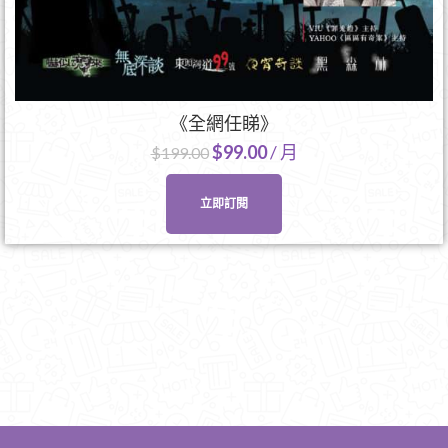
《全網任睇》
$
99.00
/ 月
$
199.00
立即訂閱