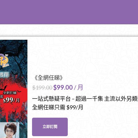
《全網任睇》
$
99.00
/ 月
$
199.00
一站式懸疑平台 – 超過一千集 主流以外另
全網任睇只需 $99/月
立即訂閱