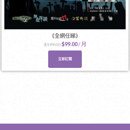
《全網任睇》
$
99.00
/ 月
$
199.00
立即訂閱