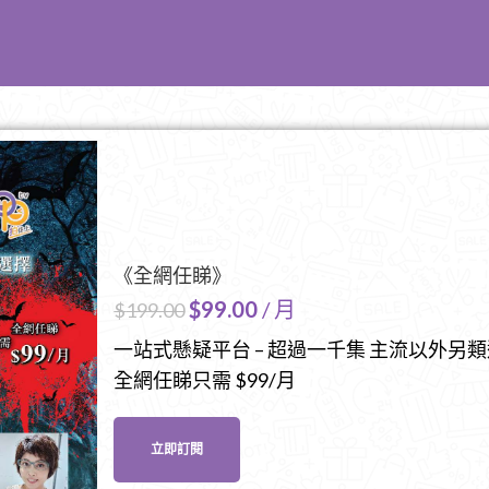
《全網任睇》
$
99.00
/ 月
$
199.00
一站式懸疑平台 – 超過一千集 主流以外另
全網任睇只需 $99/月
立即訂閱