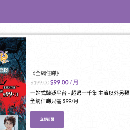
《全網任睇》
$
99.00
/ 月
$
199.00
一站式懸疑平台 – 超過一千集 主流以外另
全網任睇只需 $99/月
立即訂閱