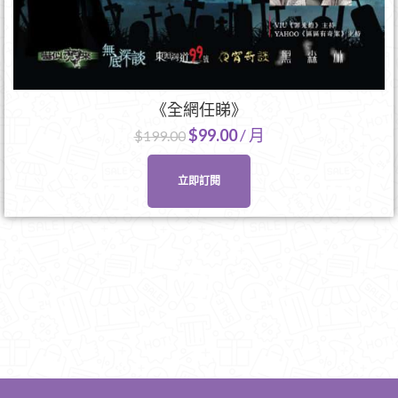
《全網任睇》
$
99.00
/ 月
$
199.00
立即訂閱