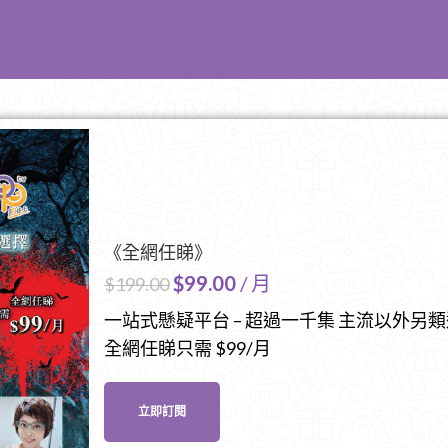
《全網任睇》
$
99.00
/ 月
$
199.00
一站式懸疑平台 – 超過一千集 主流以外另
全網任睇只需 $99/月
立即訂閱