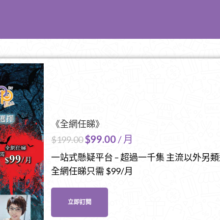
《全網任睇》
$
99.00
/ 月
$
199.00
一站式懸疑平台 – 超過一千集 主流以外另
全網任睇只需 $99/月
立即訂閱