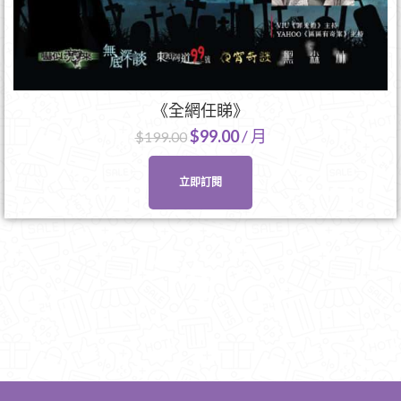
《全網任睇》
$
99.00
/ 月
$
199.00
立即訂閱