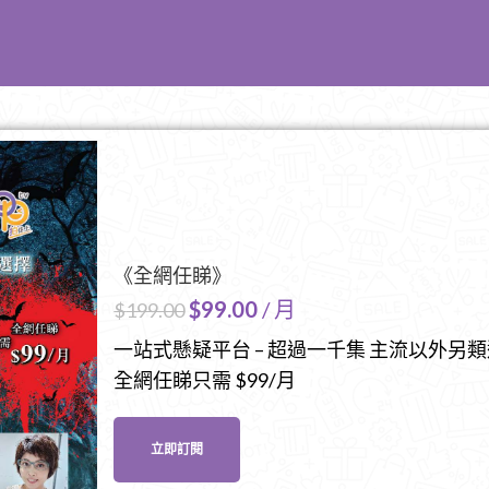
《全網任睇》
$
99.00
/ 月
$
199.00
一站式懸疑平台 – 超過一千集 主流以外另
全網任睇只需 $99/月
立即訂閱