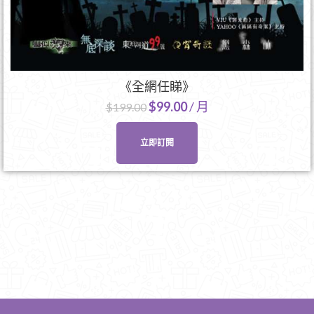
《全網任睇》
$
99.00
/ 月
$
199.00
立即訂閱