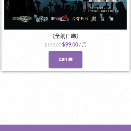
《全網任睇》
$
99.00
/ 月
$
199.00
立即訂閱