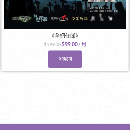
《全網任睇》
$
99.00
/ 月
$
199.00
立即訂閱