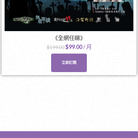
《全網任睇》
$
99.00
/ 月
$
199.00
立即訂閱