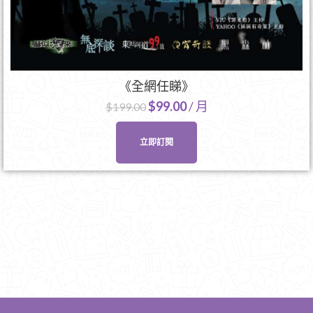
《全網任睇》
$
99.00
/ 月
$
199.00
立即訂閱