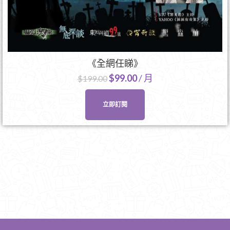
《全網任睇》
$
99.00
/ 月
$
199.00
立即訂閱