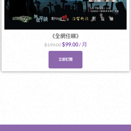
《全網任睇》
$
99.00
/ 月
$
199.00
立即訂閱