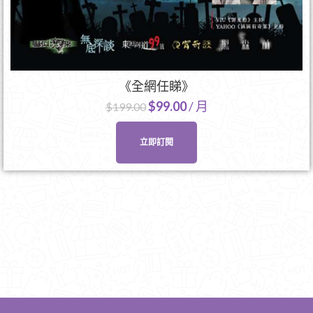
《全網任睇》
$
99.00
/ 月
$
199.00
立即訂閱