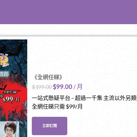
《全網任睇》
$
99.00
/ 月
$
199.00
一站式懸疑平台 – 超過一千集 主流以外另
全網任睇只需 $99/月
立即訂閱