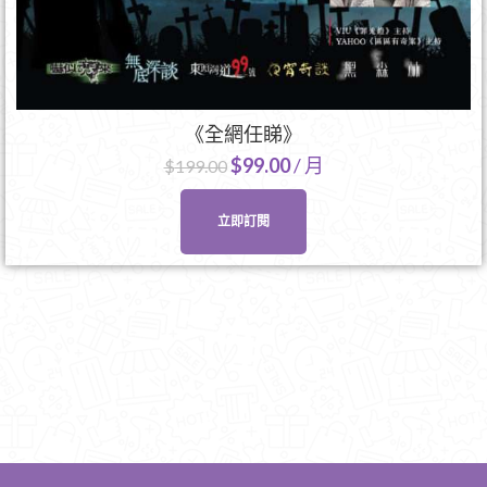
《全網任睇》
$
99.00
/ 月
$
199.00
立即訂閱