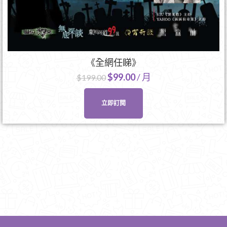
《全網任睇》
$
99.00
/ 月
$
199.00
立即訂閱