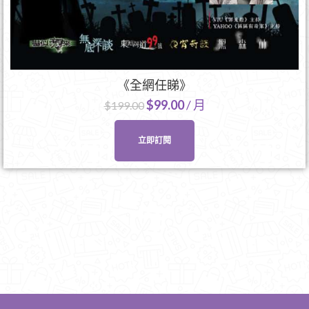
《全網任睇》
$
99.00
/ 月
$
199.00
立即訂閱