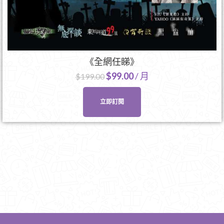
《全網任睇》
$
99.00
/ 月
$
199.00
立即訂閱