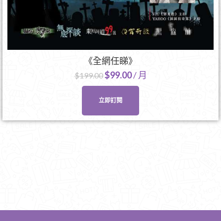
《全網任睇》
$
99.00
/ 月
$
199.00
立即訂閱