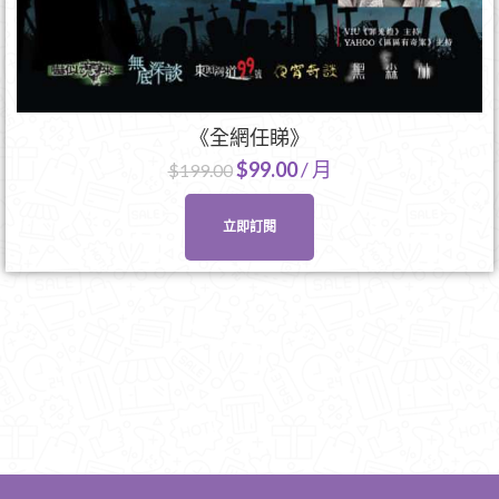
《全網任睇》
$
99.00
/ 月
$
199.00
立即訂閱