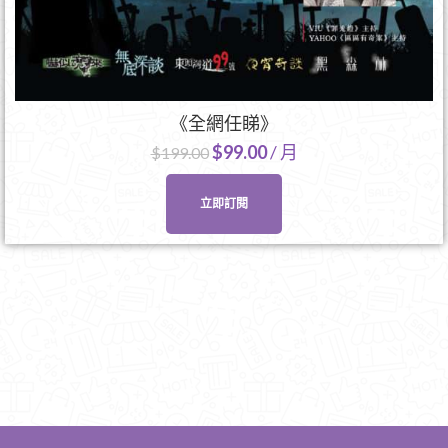
《全網任睇》
$
99.00
/ 月
$
199.00
立即訂閱