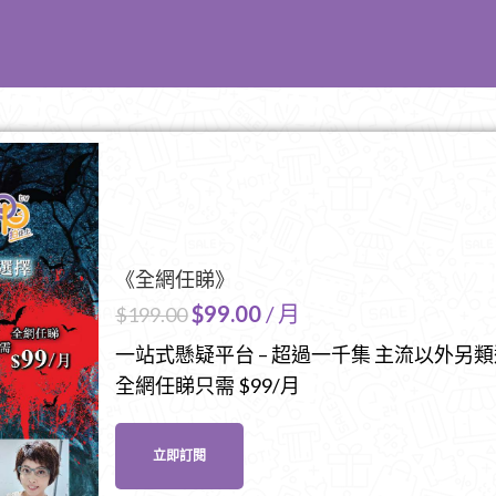
《全網任睇》
$
99.00
/ 月
$
199.00
一站式懸疑平台 – 超過一千集 主流以外另
全網任睇只需 $99/月
立即訂閱