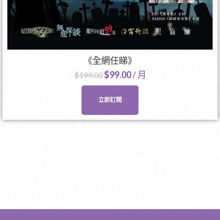
《全網任睇》
$
99.00
/ 月
$
199.00
立即訂閱