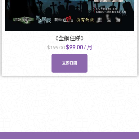
《全網任睇》
$
99.00
/ 月
$
199.00
立即訂閱