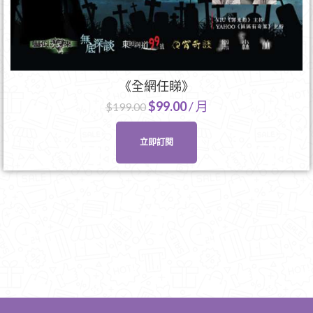
《全網任睇》
$
99.00
/ 月
$
199.00
立即訂閱