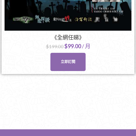
《全網任睇》
$
99.00
/ 月
$
199.00
立即訂閱