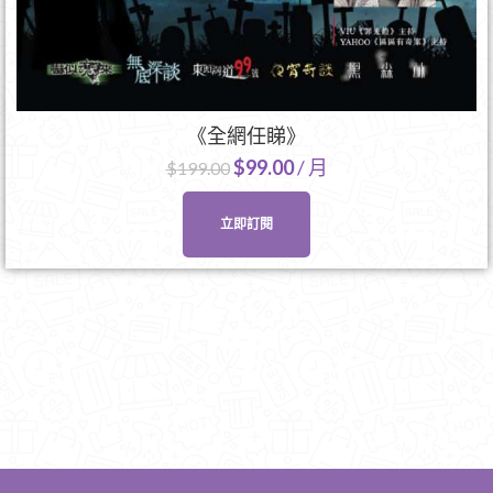
《全網任睇》
$
99.00
/ 月
$
199.00
立即訂閱