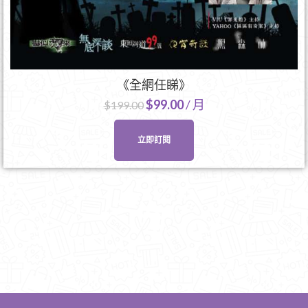
《全網任睇》
$
99.00
/ 月
$
199.00
立即訂閱