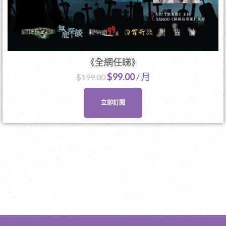
《全網任睇》
$
99.00
/ 月
$
199.00
立即訂閱