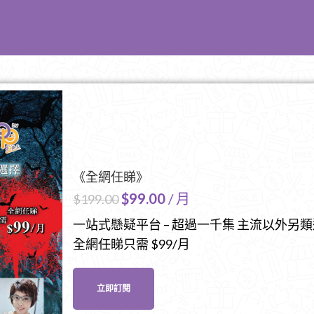
《全網任睇》
$
99.00
/ 月
$
199.00
一站式懸疑平台 – 超過一千集 主流以外另
全網任睇只需 $99/月
立即訂閱