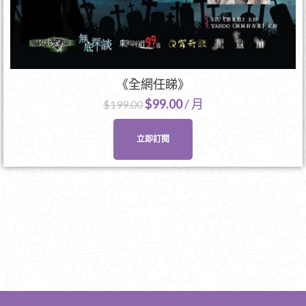
《全網任睇》
$
99.00
/ 月
$
199.00
立即訂閱