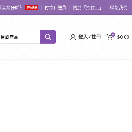
《全網任睇》
付款和送貨
關於「拍住上」
聯絡我們
最新優惠
0
登入 / 註冊
$
0.00