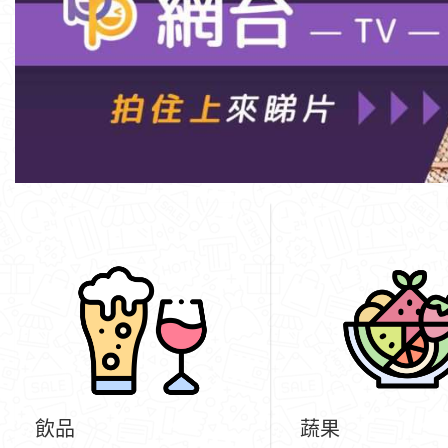
飲品
蔬果