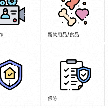
作
寵物用品/食品
保險