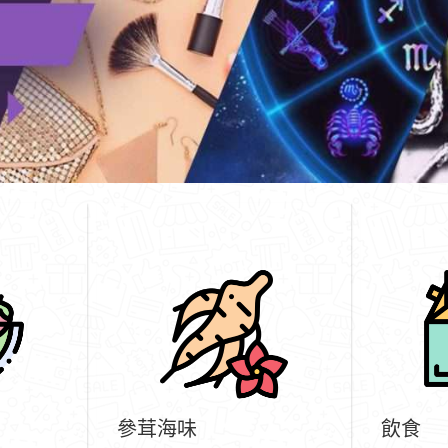
參茸海味
飲食