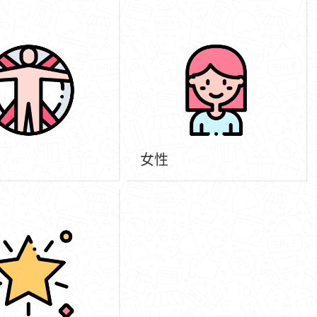
女性
《節目訂閱計劃》