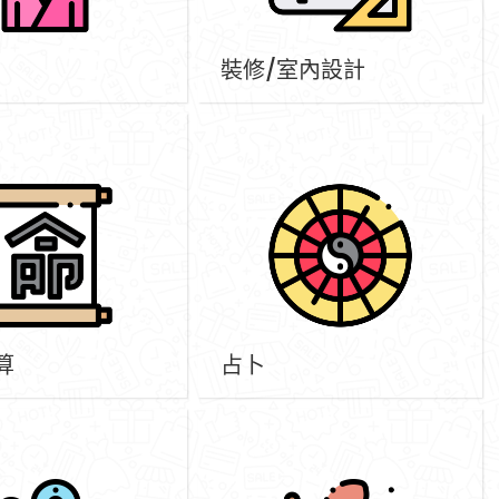
裝修/室內設計
算
占卜