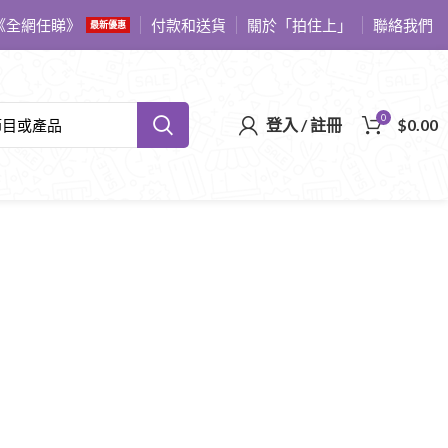
《全網任睇》
付款和送貨
關於「拍住上」
聯絡我們
最新優惠
0
登入 / 註冊
$
0.00