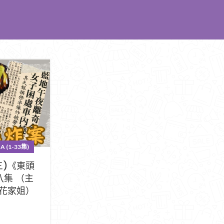
 (1-33集)
三)《東頭
八集 （主
花家姐）