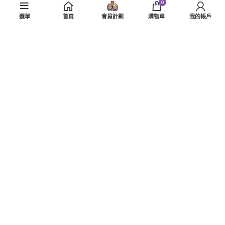
0
資料查詢
選單
首頁
會員計劃
購物車
我的帳戶
關於退貨
私隱政策
使用條款
Copyright © 2025
Greenfield PR & Multimedia Productions
| All Rights
Reserved.