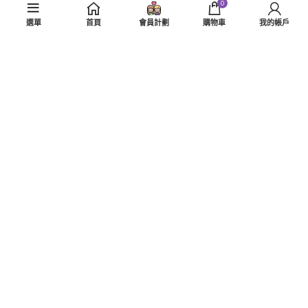
0
資料查詢
選單
首頁
會員計劃
購物車
我的帳戶
關於退貨
私隱政策
使用條款
Copyright © 2025
Greenfield PR & Multimedia Productions
| All Rights
Reserved.