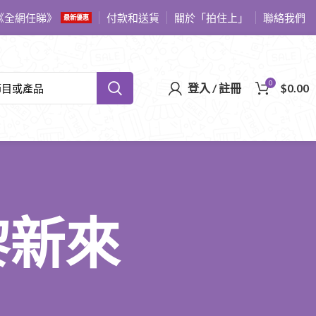
《全網任睇》
付款和送貨
關於「拍住上」
聯絡我們
最新優惠
0
登入 / 註冊
$
0.00
 黎新來