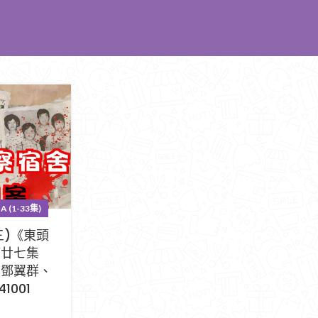
 (1-33集)
三)《東頭
第廿七集
：鄧翼群、
41001