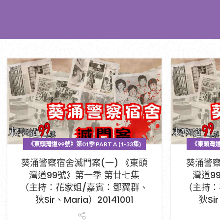
《東頭灣道99號》第01季 PART A (1-33集)
《東頭灣道99
葵涌警察宿舍滅門案(一) 《東頭
葵涌警察
灣道99號》第一季 第廿七集
灣道9
（主持：花家姐/嘉賓：鄧翼群、
（主持：
狄Sir、Maria）20141001
狄Sir