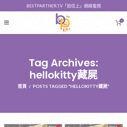
BESTPARTNER.TV「拍住上」網絡電視
0
Tag Archives:
hellokitty藏屍
首頁
POSTS TAGGED "HELLOKITTY藏屍"