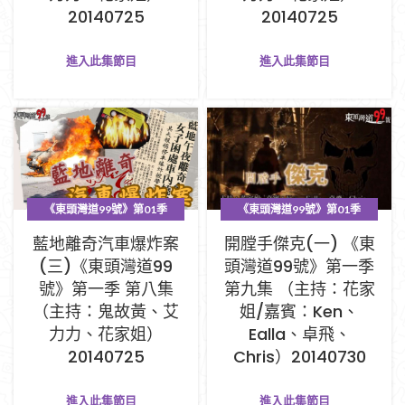
20140725
20140725
進入此集節目
進入此集節目
《東頭灣道99號》第01季
《東頭灣道99號》第01季
PART A (1-33集)
PART A (1-33集)
藍地離奇汽車爆炸案
開膛手傑克(一) 《東
(三)《東頭灣道99
頭灣道99號》第一季
號》第一季 第八集
第九集 （主持：花家
（主持：鬼故黃、艾
姐/嘉賓：Ken、
力力、花家姐）
Ealla、卓飛、
20140725
Chris）20140730
進入此集節目
進入此集節目